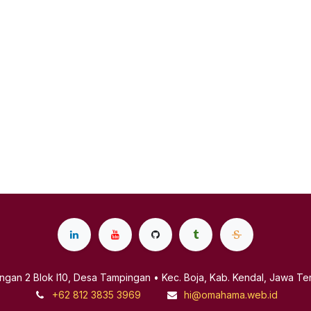
ingan 2 Blok I10, Desa Tampingan • Kec. Boja, Kab. Kendal, Jawa Te
+62 812 3835 3969
hi@omahama.web.id